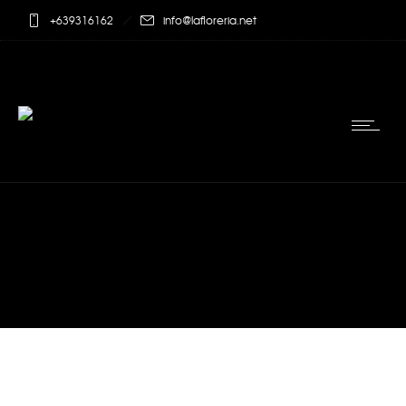
+639316162
info@lafloreria.net