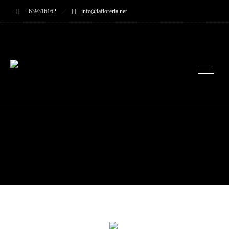
+639316162
info@lafloreria.net