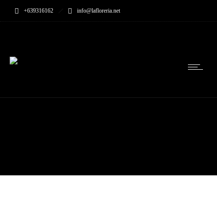
+639316162
info@lafloreria.net