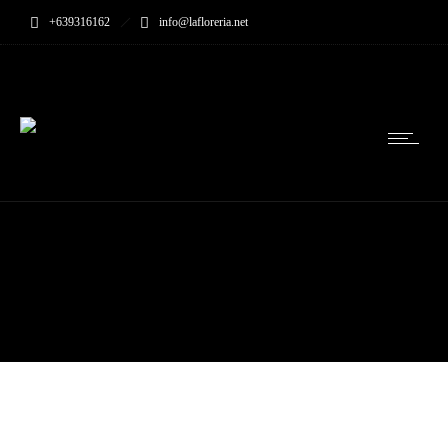
+639316162
info@lafloreria.net