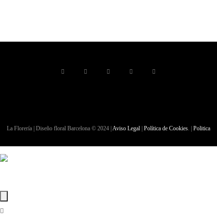
La Florería | Diseño floral Barcelona © 2024 |
Aviso Legal
|
Política de Cookies
. |
Politica
de Privacidad