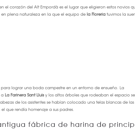
 en el corazón del Alt Empordà es el lugar que eligieron estos novios q
 en plena naturaleza en la que el equipo de
la Floreria
tuvimos la suer
a para lograr una boda campestre en un entorno de ensueño. La
o a
La Farinera Sant Lluis
y los altos árboles que rodeaban el espacio se
ezas de los asistentes se habían colocado una telas blancas de las
 el que rendía homenaje a sus padres.
antigua fábrica de harina de princip