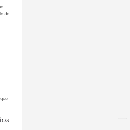
ue
te de
 que
ios