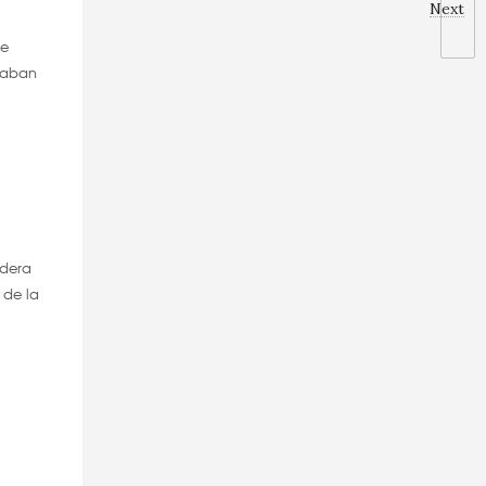
Next
se
enaban
adera
 de la