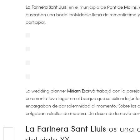
La Farinera Sant Lluis
, en el municipio de
Pont de Molins
,
buscaban una boda inolvidable llena de romanticismo y
participar.
La wedding planner
Miriam Escrivà
trabajó con la parej
ceremonia tuvo lugar en el bosque que se extiende junt
encargaban de dar solemnidad al momento. Sobre las cab
colgaban estrellas de madera. Un deseo de la novia con
La Farinera Sant Lluis
es una 
del siglo XX