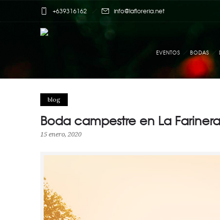
+639316162
info@lafloreria.net
EVENTOS
BODAS
blog
Boda campestre en La Farinera 
15 enero, 2020