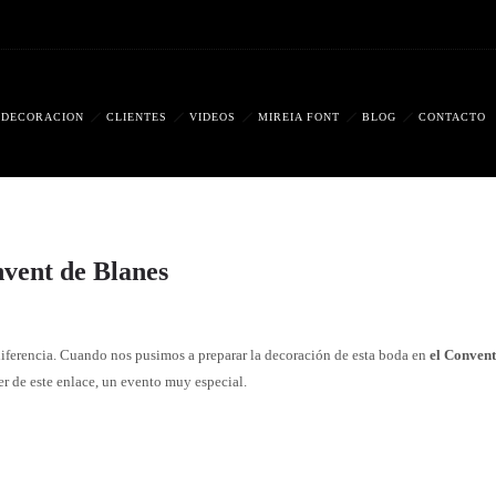
DECORACIÓN
CLIENTES
VIDEOS
MIREIA FONT
BLOG
CONTACTO
nvent de Blanes
 diferencia. Cuando nos pusimos a preparar la decoración de esta boda en
el Convent
er de este enlace, un evento muy especial.