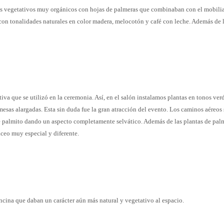
es vegetativos muy orgánicos con hojas de palmeras que combinaban con el mobili
con tonalidades naturales en color madera, melocotón y café con leche. Además de 
iva que se utilizó en la ceremonia. Así, en el salón instalamos plantas en tonos ver
esas alargadas. Esta sin duda fue la gran atracción del evento. Los caminos aéreos 
e palmito dando un aspecto completamente selvático. Además de las plantas de pal
áceo muy especial y diferente.
ncina que daban un carácter aún más natural y vegetativo al espacio.