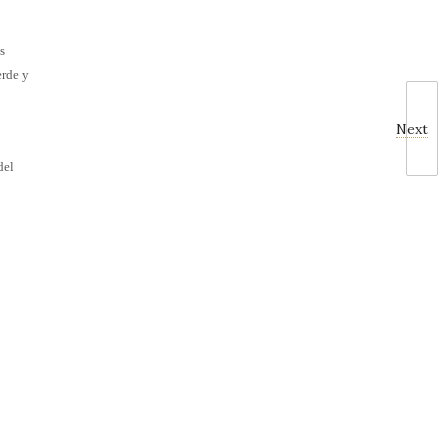
s
erde y
Next
del