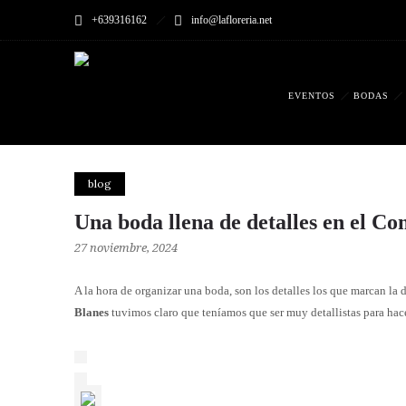
+639316162
info@lafloreria.net
EVENTOS
BODAS
blog
Una boda llena de detalles en el Co
27 noviembre, 2024
A la hora de organizar una boda, son los detalles los que marcan la
Blanes
tuvimos claro que teníamos que ser muy detallistas para hac