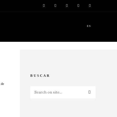
ES
BUSCAR
 de