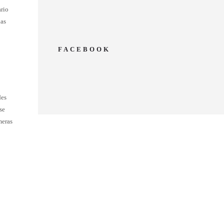
ario
las
FACEBOOK
des
se
meras