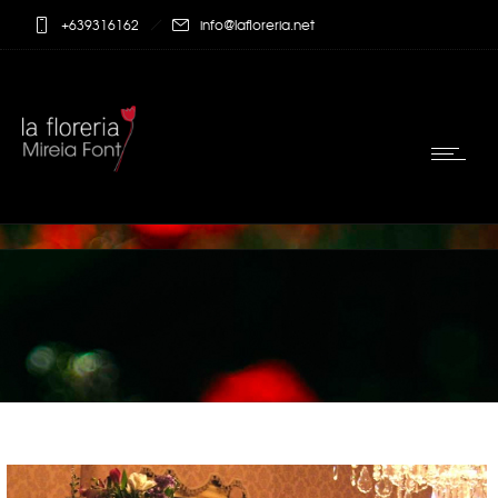
+639316162
info@lafloreria.net