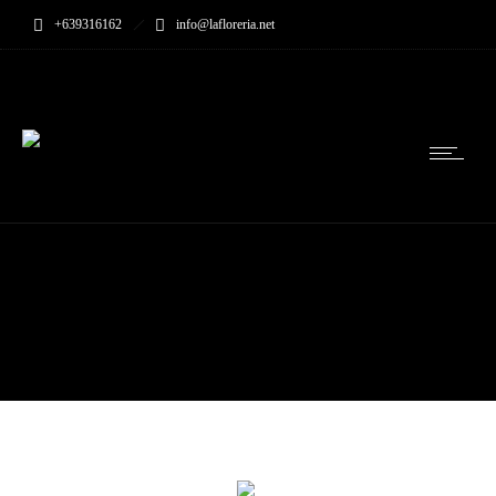
+639316162
info@lafloreria.net