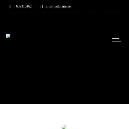
+639316162
info@lafloreria.net