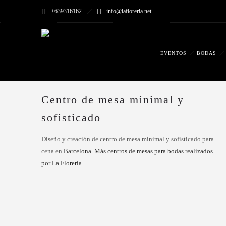
+639316162
info@lafloreria.net
EVENTOS
BODAS
Centro de mesa minimal y
sofisticado
Diseño y creación de centro de mesa minimal y sofisticado para
cena en
Barcelona
.
Más centros de mesas para bodas realizados
por La Florería.