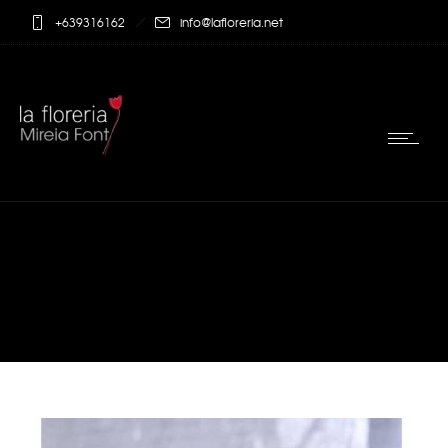
+639316162
info@lafloreria.net