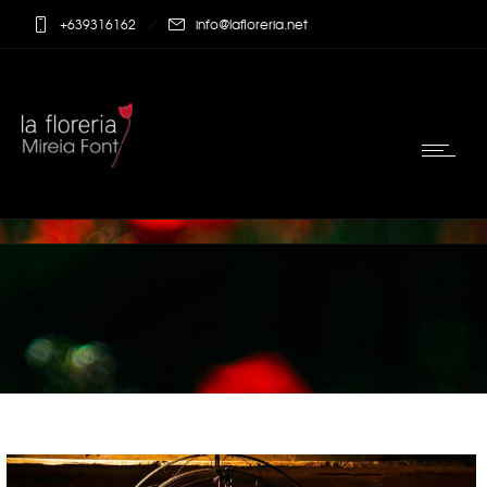
+639316162
info@lafloreria.net