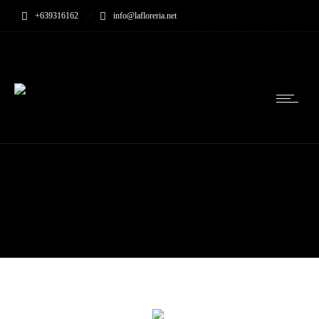
+639316162
info@lafloreria.net