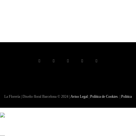
La Florería | Diseño floral Barcelona © 2024 |
Aviso Legal
|
Política de Cookies
. |
Politica
de Privacidad