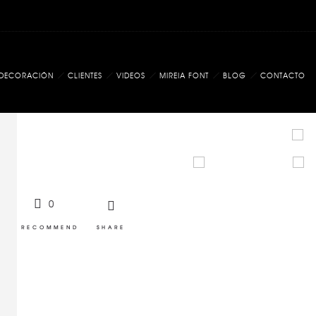
DECORACIÓN
CLIENTES
VIDEOS
MIREIA FONT
BLOG
CONTACTO
0
RECOMMEND
SHARE