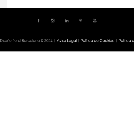
| Diseño floral Barcelona © 2024 |
Aviso Legal
|
Política de Cookies
. |
Politica 