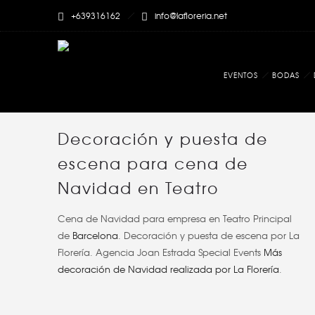
+639316162
info@lafloreria.net
EVENTOS
BODAS
Decoración y puesta de
escena para cena de
Navidad en Teatro
Cena de Navidad para empresa
en Teatro Principal
de
Barcelona
.
Decoración y puesta de escena por La
Florería. Agencia Joan Estrada Special Events
Más
decoración de Navidad realizada por La Florería
.