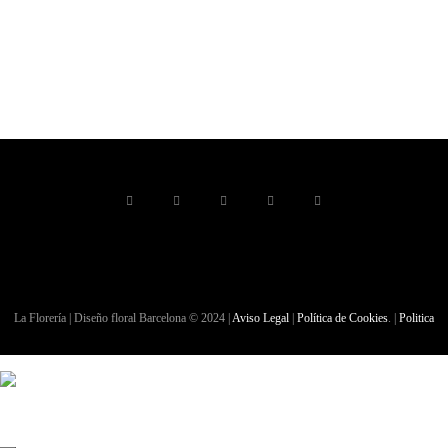
La Florería | Diseño floral Barcelona © 2024 |
Aviso Legal
|
Política de Cookies
. |
Politica
de Privacidad