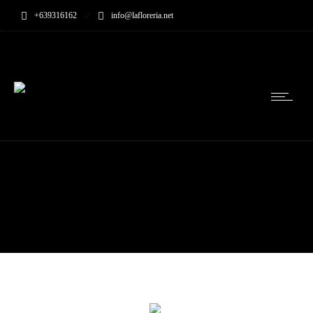
+639316162
info@lafloreria.net