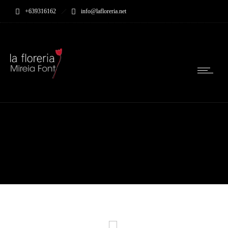
+639316162
info@lafloreria.net