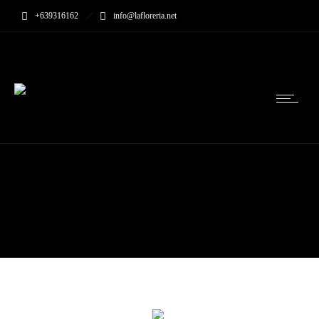
+639316162
info@lafloreria.net