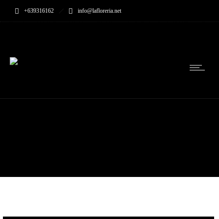
+639316162
info@lafloreria.net