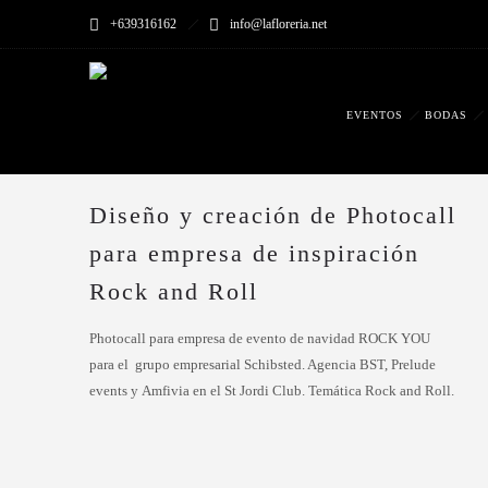
+639316162
info@lafloreria.net
EVENTOS
BODAS
Diseño y creación de Photocall
para empresa de inspiración
Rock and Roll
Photocall para empresa de evento de navidad ROCK YOU
para el grupo empresarial Schibsted. Agencia BST, Prelude
events y Amfivia en el St Jordi Club. Temática Rock and Roll.