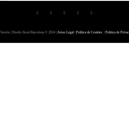
lorería | Diseño floral Barcelona © 2024 |
Aviso Legal
|
Política de Cookies
. |
Politica de Priva