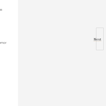
as
Next
 amor