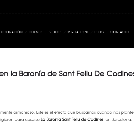
DECORACIÓN
CLIENTES
VIDEOS
MIREIA FONT
BLOG
CONTACTO
en la Baronía de Sant Feliu De Codine
mente armonioso. Este es el efecto que buscamos cuando nos plant
ligieron para casarse
La Baronía
Sant Feliu de Codines
, en Barcelona.