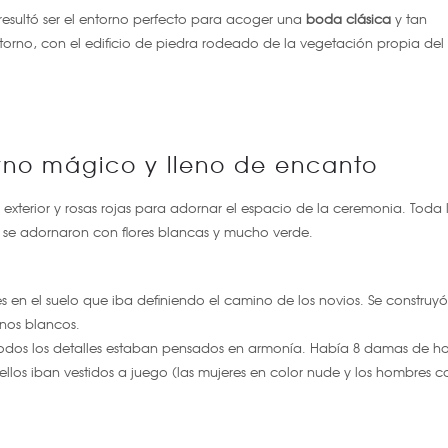
resultó ser el entorno perfecto para acoger una
boda clásica
y tan
orno, con el edificio de piedra rodeado de la vegetación propia del
rno mágico y lleno de encanto
exterior y rosas rojas para adornar el espacio de la ceremonia. Toda 
e se adornaron con flores blancas y mucho verde.
s en el suelo que iba definiendo el camino de los novios. Se construy
onos blancos.
todos los detalles estaban pensados en armonía. Había 8 damas de h
los iban vestidos a juego (las mujeres en color nude y los hombres c