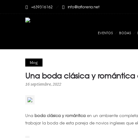
+639316162
info@lafloreria.net
EVENTOS
BODAS
blog
Una boda clásica y romántica 
16 septiembre, 2022
Una
boda clásica y romántica
en un ambiente completa
trabajar la boda de esta pareja de novios ingleses que e