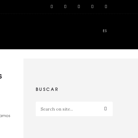
ES
s
BUSCAR
eamos