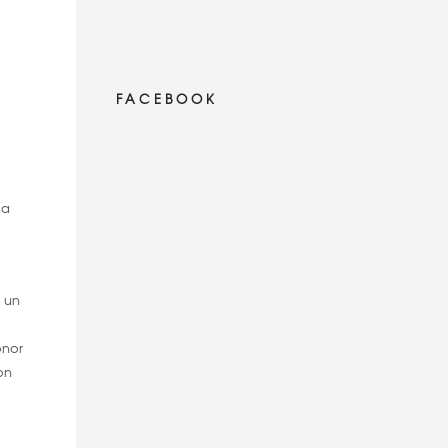
FACEBOOK
la
ó un
onor
on