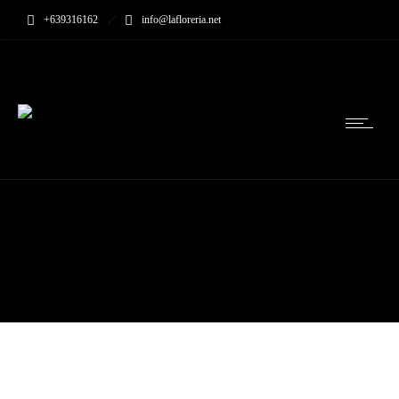
+639316162
info@lafloreria.net