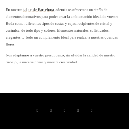
En nuestro
taller de Barcelona
, además os ofrecemos un sinfín de
elementos decorativos para poder crear la ambientación ideal, de vuestra
Boda como: diferentes tipos de cestas y cajas, recipientes de cristal y
cerámica de todo tipo y colores. Elementos naturales, sofisticados,
elegantes… Todo un complemento ideal para realzar a nuestras queridas
flores.
Nos adaptamos a vuestro presupuesto, sin olvidar la calidad de nuestro
trabajo, la materia prima y nuestra creatividad.