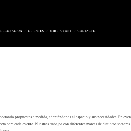
DECORACION
CLIENTES
MIREIA FONT
CONTACTE
portando propuestas a medida, adaptándonos al espacio y sus necesidades. En event
ta para cada evento. Nuestros trabajos con diferentes marcas de distintos sectores
liente.