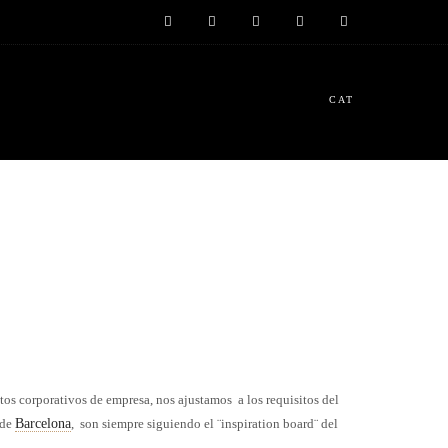
CAT
os corporativos de empresa, nos ajustamos a los requisitos del
 de
Barcelona
, son siempre siguiendo el ¨inspiration board¨ del