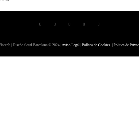
lorería | Diseño floral Barcelona © 2024 |
Aviso Legal
|
Política de Cookies
. |
Politica de Priva