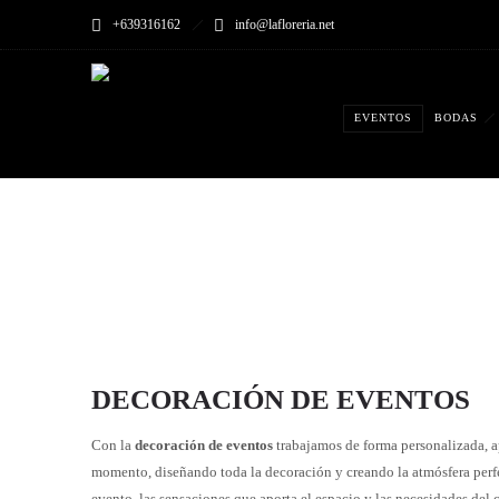
+639316162
info@lafloreria.net
EVENTOS
BODAS
DECORACIÓN DE EVENTOS
Con la
decoración de eventos
trabajamos de forma personalizada, a
momento, diseñando toda la decoración y creando la atmósfera perfec
evento, las sensaciones que aporta el espacio y las necesidades del c