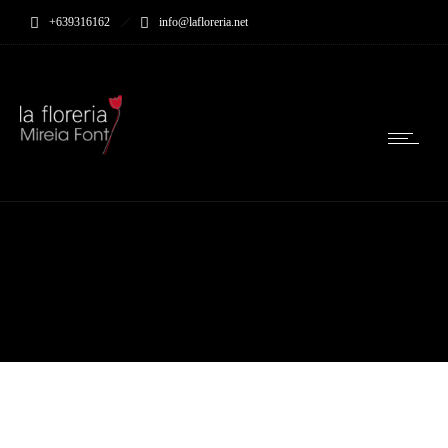
+639316162
info@lafloreria.net