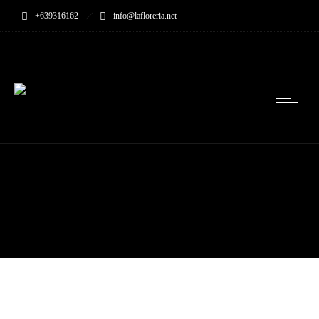
+639316162
info@lafloreria.net