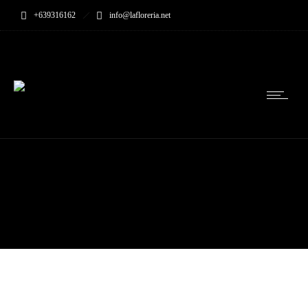
+639316162
info@lafloreria.net