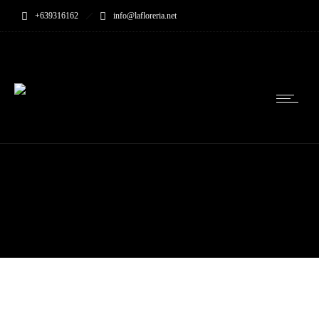
+639316162
info@lafloreria.net