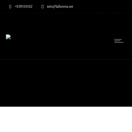
+639316162
info@lafloreria.net