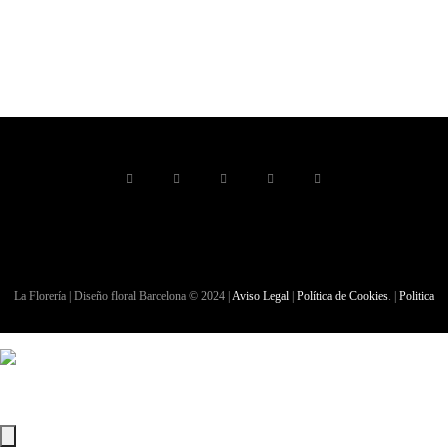
La Florería | Diseño floral Barcelona © 2024 |
Aviso Legal
|
Política de Cookies
. |
Politica
de Privacidad