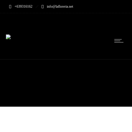
+639316162
info@lafloreria.net