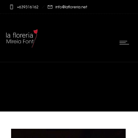
+639316162
info@lafloreria.net