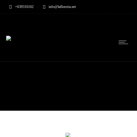
+639316162
info@lafloreria.net