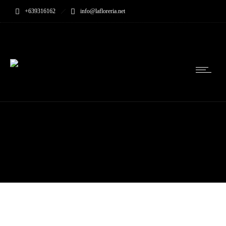
+639316162
info@lafloreria.net