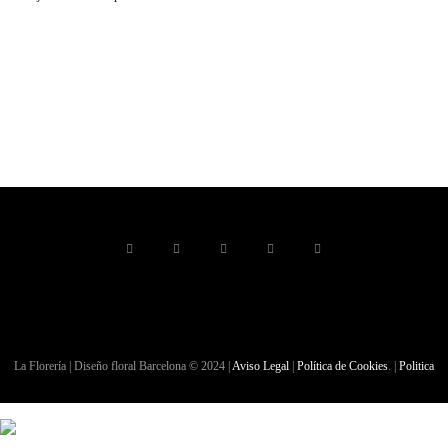
La Florería | Diseño floral Barcelona © 2024 |
Aviso Legal
|
Política de Cookies
. |
Politica
de Privacidad