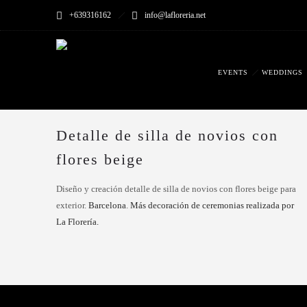
+639316162
info@lafloreria.net
EVENTS
WEDDINGS
Detalle de silla de novios con
flores beige
Diseño y creación detalle de silla de novios con flores beige para
exterior.
Barcelona
.
Más decoración de ceremonias realizada por
La Florería.