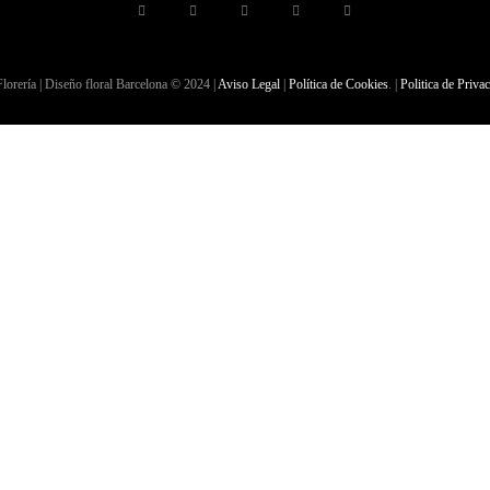
lorería | Diseño floral Barcelona © 2024 |
Aviso Legal
|
Política de Cookies
. |
Politica de Priva