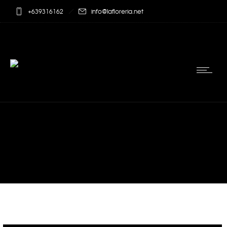
+639316162
info@lafloreria.net