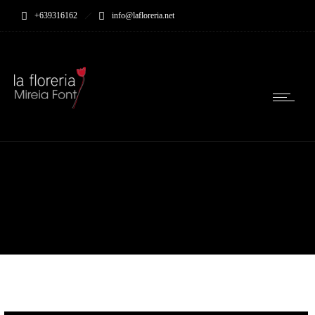
+639316162
info@lafloreria.net