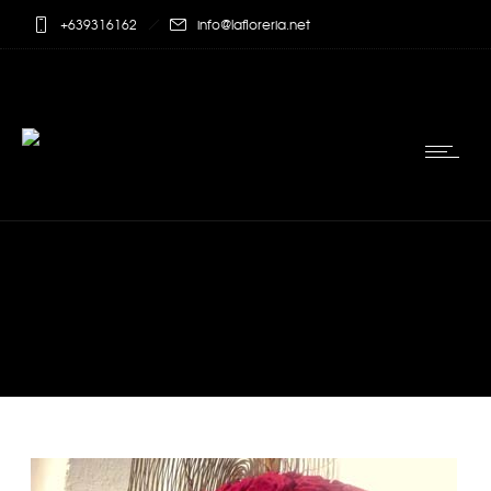
+639316162
info@lafloreria.net