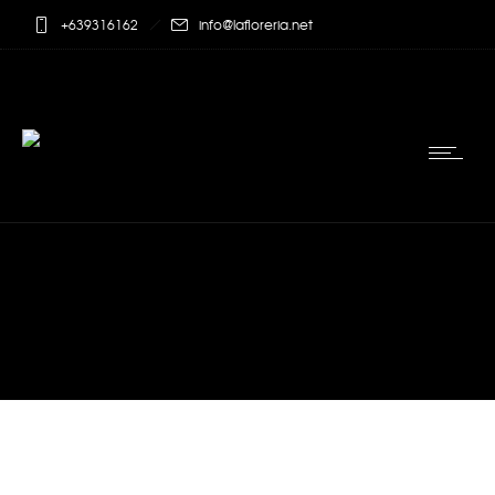
+639316162
info@lafloreria.net