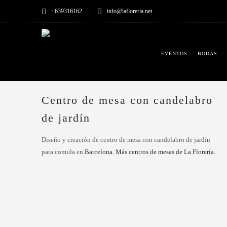
+639316162
info@lafloreria.net
EVENTOS
BODAS
Centro de mesa con candelabro
de jardín
Diseño y creación de centro de mesa con candelabro de jardín
para comida en
Barcelona
.
Más centros de mesas de La Florería.