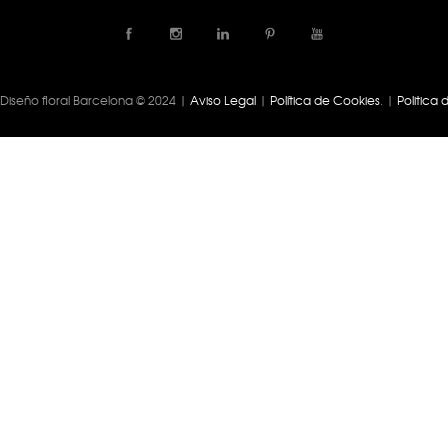
| Diseño floral Barcelona © 2024 |
Aviso Legal
|
Política de Cookies
. |
Politica 