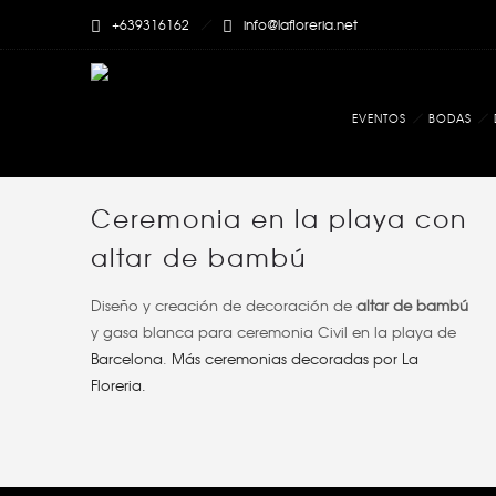
+639316162
info@lafloreria.net
EVENTOS
BODAS
Ceremonia en la playa con
altar de bambú
Diseño y creación de decoración de
altar de bambú
y gasa blanca
para
ceremonia Civil en la playa de
Barcelona
.
Más ceremonias decoradas por La
Floreria.