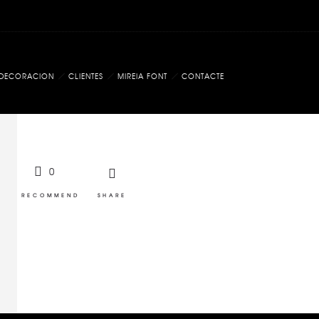
DECORACION
CLIENTES
MIREIA FONT
CONTACTE
0
RECOMMEND
SHARE