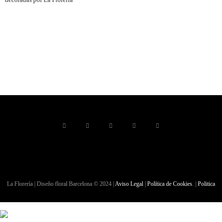
La Florería | Diseño floral Barcelona © 2024 |
Aviso Legal
|
Política de Cookies
. |
Politica
de Privacidad