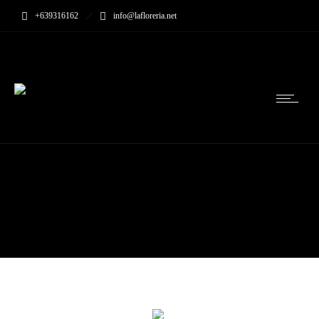
+639316162
info@lafloreria.net