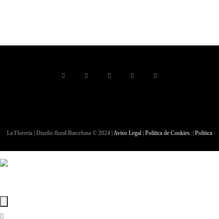
La Florería | Diseño floral Barcelona © 2024 |
Aviso Legal
|
Política de Cookies
. |
Politica
de Privacidad