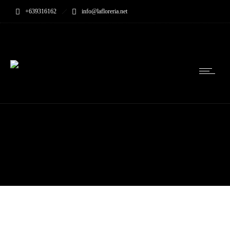
+639316162
info@lafloreria.net