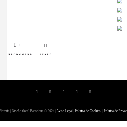
0
RECOMMEND
SHARE
lorería | Diseño floral Barcelona © 2024 |
Aviso Legal
|
Política de Cookies
. |
Politica de Priva