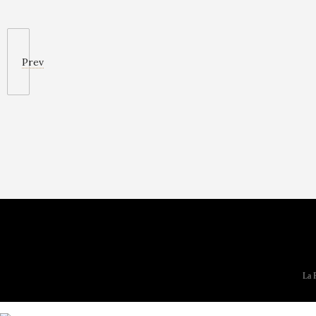
Prev
La F