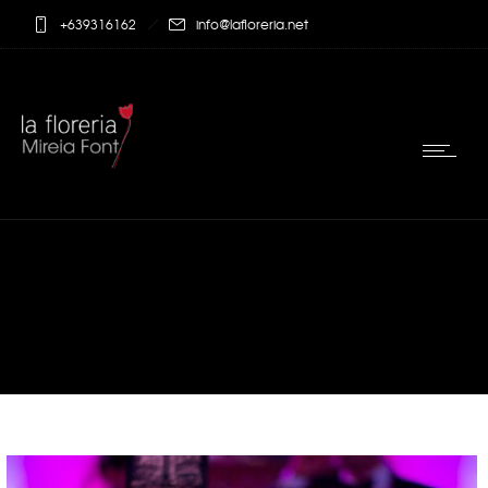
+639316162
info@lafloreria.net