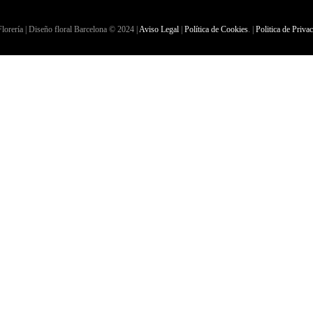
lorería | Diseño floral Barcelona © 2024 |
Aviso Legal
|
Política de Cookies
. |
Politica de Priva