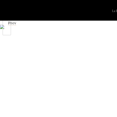
La F
Prev