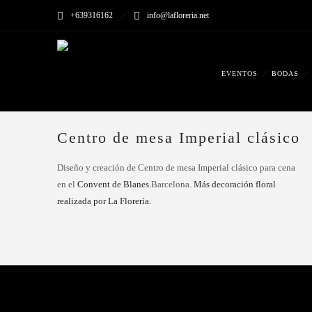
+639316162
info@lafloreria.net
EVENTOS
BODAS
Centro de mesa Imperial clásico
Diseño y creación de Centro de mesa Imperial clásico para cena
en el
Convent de Blanes
.Barcelona.
Más decoración floral
realizada por La Florería.